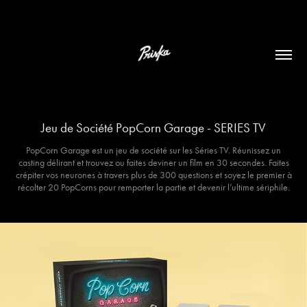
Jeu de Société PopCorn Garage - SERIES TV
PopCorn Garage est un jeu de société sur les Séries TV. Réunissez un
casting délirant et trouvez ou faites deviner un film en 30 secondes. Faites
crépiter vos neurones à travers plus de 300 questions et soyez le premier à
récolter 20 PopCorns pour remporter la partie et devenir l’ultime sériphile.